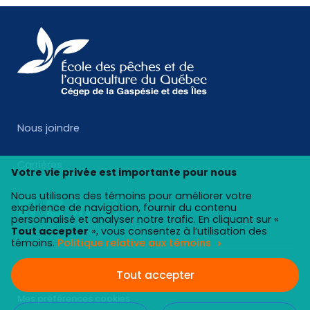
Nous joindre
Carrières
Votre vie privée est importante pour nous
Nous utilisons des témoins pour améliorer votre
expérience de navigation, fournir du contenu
personnalisé et analyser notre trafic. En cliquant sur «
Tout accepter
», vous consentez à l’utilisation des
témoins.
Politique relative aux témoins
Tous droits réservés 2026 © École des pêches et de
Tout accepter
l'aquaculture du Québec - Cégep de la Gaspésie et des Iles
Mes préférences cookies