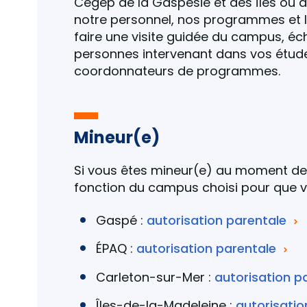
Cégep de la Gaspésie et des Îles ou à
notre personnel, nos programmes et la
faire une visite guidée du campus, é
personnes intervenant dans vos études
coordonnateurs de programmes.
Mineur(e)
Si vous êtes mineur(e) au moment de l
fonction du campus choisi pour que v
Gaspé :
autorisation parentale
ÉPAQ :
autorisation parentale
Carleton-sur-Mer :
autorisation p
Îles-de-la-Madeleine :
autorisatio