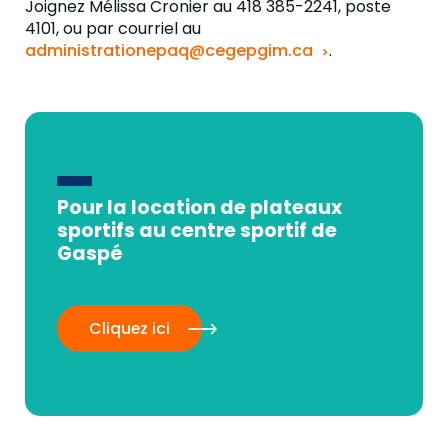
J
oignez Mélissa Cronier
au
418 385-2241, poste
4101
,
ou
par
courriel
au
administrationepaq@cegepgim.ca
.
Pour la location de plateaux
sportifs au centre sportif de
Gaspé
Cliquez ici