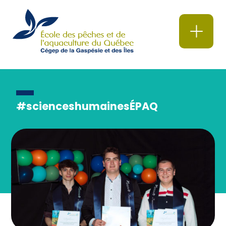
#scienceshumainesÉPAQ