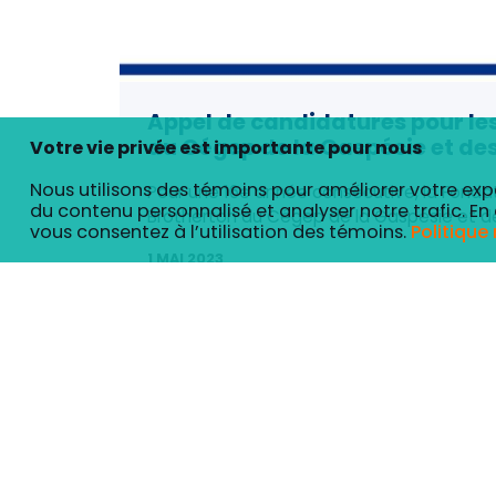
Appel de candidatures pour le
du Cégep de la Gaspésie et des
Votre vie privée est importante pour nous
Nous utilisons des témoins pour améliorer votre exp
Pour une 16e année consécutive, la Fondat
du contenu personnalisé et analyser notre trafic. En 
Brotherton du Cégep de la Gaspésie et d
vous consentez à l’utilisation des témoins.
Politique
1 MAI 2023
Personnalisez vos préférences pour les témoins
Nous utilisons des témoins pour vous aider à naviguer eff
chaque catégorie de consentement ci-dessous. Les témoins
fonctionnalités de base du site. Nous utilisons également 
Ces témoins ne seront stockés dans votre navigateur qu’
désactivation de certains témoins peut affecter votre ex
Nécessaire