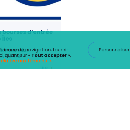
s bourses d’entrée
 Îles
Personnaliser
érience de navigation, fournir
ion Cornélius-
cliquant sur «
Tout accepter
»,
es Îles est
…
 relative aux témoins
Lire
icacement et à exécuter certaines fonctions. Vous trouverez 
 classés comme « nécessaires » sont stockés sur votre navig
des témoins tiers qui nous aident à analyser la façon dont vous
avec votre consentement, au préalable. Vous pouvez sélectio
périence de navigation.