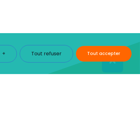
+
Tout refuser
Tout accepter
des informations détaillées sur tous les témoins sous
ateur, car ils sont indispensables pour activer les
 utilisez ce site Internet et à stocker vos préférences.
nner les paramètres de votre choix. Cependant, la
Obligatoire