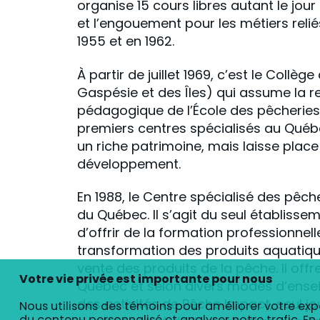
organise 15 cours libres autant le jour 
et l’engouement pour les métiers reli
1955 et en 1962.
À partir de juillet 1969, c’est le Coll
Gaspésie et des Îles) qui assume la re
pédagogique de l’École des pêcheries. 
premiers centres spécialisés au Québec
un riche patrimoine, mais laisse plac
développement.
En 1988, le Centre spécialisé des pêc
du Québec. Il s’agit du seul établiss
d’offrir de la formation professionnel
transformation des produits aquatiqu
vente des produits de la pêche. Il offre
Votre vie privée est importante pour nous
Québec et selon divers modes d’ensei
des activités de Pêche Impact, seul j
Nous utilisons des témoins pour améliorer votre exp
du contenu personnalisé et analyser notre trafic. En 