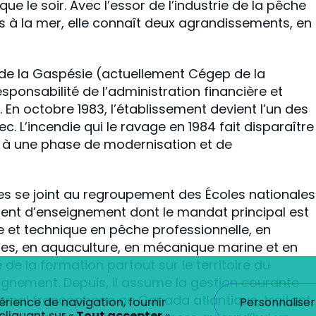
que le soir. Avec l’essor de l’industrie de la pêche
és à la mer, elle connaît deux agrandissements, en
ège de la Gaspésie (actuellement Cégep de la
sponsabilité de l’administration financière et
En octobre 1983, l’établissement devient l’un des
. L’incendie qui le ravage en 1984 fait disparaître
e à une phase de modernisation et de
hes se joint au regroupement des Écoles nationales
ement d’enseignement dont le mandat principal est
le et technique en pêche professionnelle, en
es, en aquaculture, en mécanique marine et en
 de la formation partout sur le territoire du
gnement. Depuis, il assume la gestion courante
ournal francophone au Canada atlantique, traitant
Personnaliser
érience de navigation, fournir
cliquant sur «
Tout accepter
»,