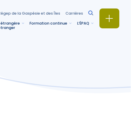
égep de la Gaspésie et des Îles
Carrières
 étrangère
Formation continue
L’ÉPAQ
étranger