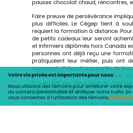
pauses chocolat chaud, rencontres, e
Faire preuve de persévérance impliqu
plus difficiles. Le Cégep tient à soul
requiert la formation à distance. Pour
de petits cadeaux leur seront achemi
et infirmiers diplômés hors Canada e
personnes ont déjà reçu une formatio
pratiquaient leur métier, puis ont
reprenant d’abord une partie de leur
Votre vie privée est importante pour nous
est un gros défi, retourner aux é
traversent ces deux grands change
Nous utilisons des témoins pour améliorer votre exp
directeur des études.
du contenu personnalisé et analyser notre trafic. En 
vous consentez à l’utilisation des témoins.
Politique
Le Cégep souhaite inciter toute pers
études et à utiliser les mots-clics 
Personnalisez vos préférences pour les témoins
Que ce soit pour accéder à un emploi
Nous utilisons des témoins pour vous aider à naviguer eff
son sentiment de compétence, com
chaque catégorie de consentement ci-dessous. Les témoins