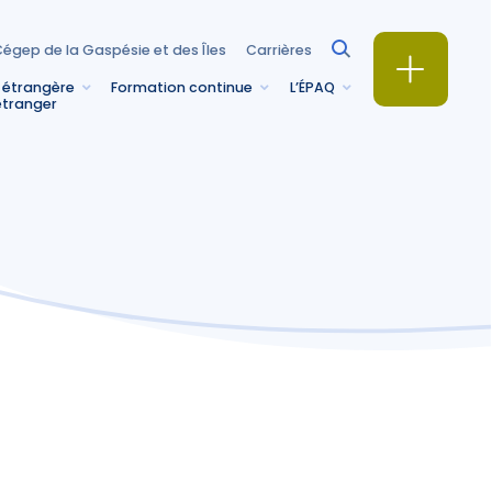
égep de la Gaspésie et des Îles
Carrières
 étrangère
Formation continue
L’ÉPAQ
étranger