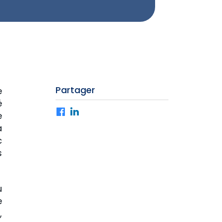
Partager
e
é
Facebook
LinkedIn
e
a
c
s
u
e
,