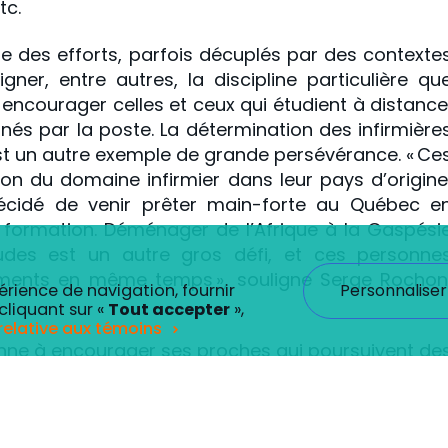
tc.
e des efforts, parfois décuplés par des contexte
igner, entre autres, la discipline particulière qu
 encourager celles et ceux qui étudient à distance
nés par la poste. La détermination des infirmière
st un autre exemple de grande persévérance. « Ce
n du domaine infirmier dans leur pays d’origine
 décidé de venir prêter main-forte au Québec e
 formation. Déménager de l’Afrique à la Gaspési
tudes est un autre gros défi, et ces personne
ments en même temps », souligne Serge Rochon
Personnaliser
érience de navigation, fournir
cliquant sur «
Tout accepter
»,
 relative aux témoins
onne à encourage
r
ses proches qui poursuivent de
#JPS2024 et #CompliceGIM sur les réseaux sociaux
, améliorer ses conditions de travail ou augmente
icacement et à exécuter certaines fonctions. Vous trouverez 
pléter une formation de qualité est un jalo
 classés comme « nécessaires » sont stockés sur votre navig