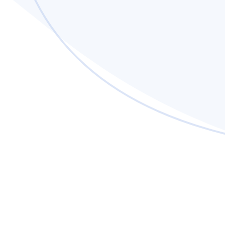
C
rogrammes
Future étudiante
Étudiante actuelle
Étudiante
Futur étudiant
Étudiant actuel
Étudiant 